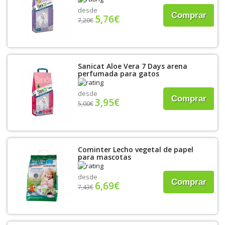
desde
Comprar
5,76€
7,20€
Sanicat Aloe Vera 7 Days arena
perfumada para gatos
desde
Comprar
3,95€
5,00€
Cominter Lecho vegetal de papel
para mascotas
desde
Comprar
6,69€
7,43€