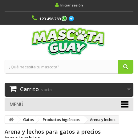
Iniciar sesión
123 456 789
Carrito
vacío
MENÚ
Gatos
Productos higiénicos
Arena y lechos
Arena y lechos para gatos a precios