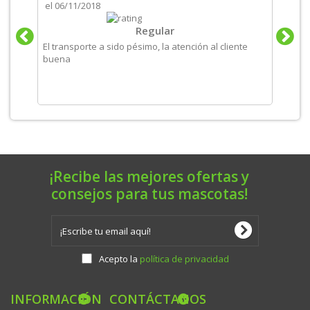
el
06/11/2018
el
06/
tos
Regular
El transporte a sido pésimo, la atención al cliente
Produ
buena
recom
¡Recibe las mejores ofertas y
consejos para tus mascotas!
Acepto la
política de privacidad
INFORMACIÓN
CONTÁCTANOS