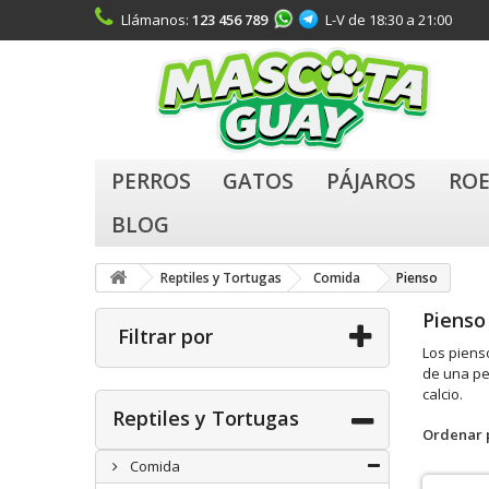
Llámanos:
123 456 789
L-V de 18:30 a 21:00
PERROS
GATOS
PÁJAROS
ROE
BLOG
Reptiles y Tortugas
Comida
Pienso
Pienso
Filtrar por
Los piens
de una pe
calcio.
Reptiles y Tortugas
Ordenar 
Comida