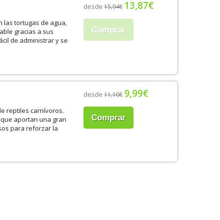
13,87€
desde
15,94€
n las tortugas de agua,
Comprar
able gracias a sus
cil de administrar y se
9,99€
desde
11,10€
de reptiles carnívoros.
Comprar
s que aportan una gran
sos para reforzar la