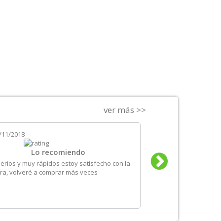
ver más >>
/11/2018
el
24/10/2018
Lo recomiendo
Un servi
erios y muy rápidos estoy satisfecho con la
Es la segunda vez que
a, volveré a comprar más veces
sido correcto: los plaz
información de product
comprar sin duda.