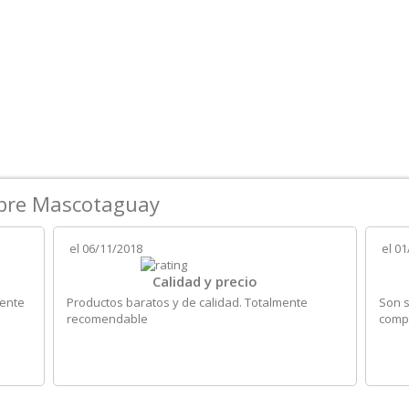
obre Mascotaguay
el
06/11/2018
el
01
Calidad y precio
iente
Productos baratos y de calidad. Totalmente
Son s
recomendable
compr