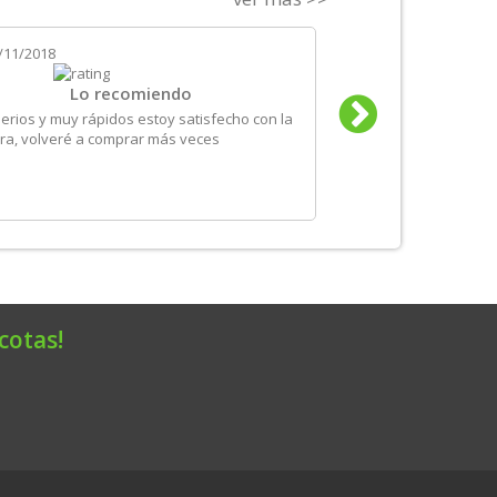
/11/2018
el
24/10/2018
Lo recomiendo
Un servi
erios y muy rápidos estoy satisfecho con la
Es la segunda vez que
a, volveré a comprar más veces
sido correcto: los plaz
información de product
comprar sin duda.
cotas!