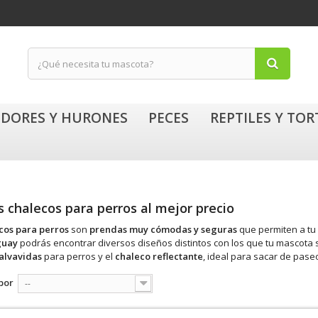
DORES Y HURONES
PECES
REPTILES Y TO
s chalecos para perros al mejor precio
cos para perros
son
prendas muy cómodas y seguras
que permiten a tu
guay
podrás encontrar diversos diseños distintos con los que tu mascota s
alvavidas
para perros y el
chaleco reflectante
, ideal para sacar de pase
por
--