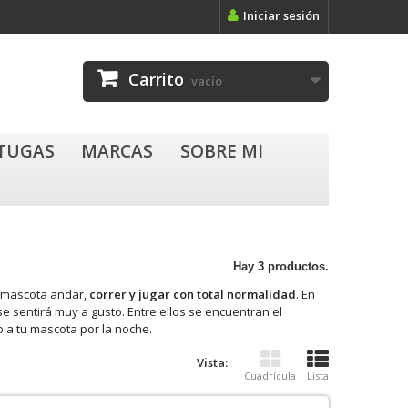
Iniciar sesión
Carrito
vacío
RTUGAS
MARCAS
SOBRE MI
Hay 3 productos.
 mascota andar,
correr y jugar con total normalidad
. En
e sentirá muy a gusto. Entre ellos se encuentran el
o a tu mascota por la noche.
Vista:
Cuadrícula
Lista