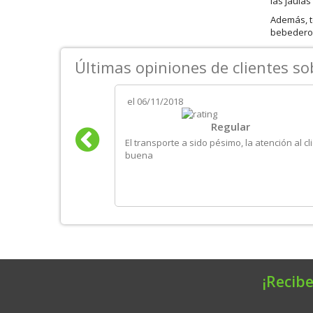
las jaulas
Además, t
bebederos.
Últimas opiniones de clientes s
el
06/11/2018
iedad de productos
Regular
ante retraso
El transporte a sido pésimo, la atención al cl
buena
¡Recibe