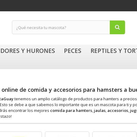
DORES Y HURONES
PECES
REPTILES Y TO
 online de comida y accesorios para hamsters a b
taGuay
tenemos un amplio catálogo de productos para hamters a precios 
Esto se debe a que sabemos lo importante que es un mascota para ti y por
drás encontrar los mejores
comida para hamters
,
jaulas
,
accesorios
,
jug
istazo!