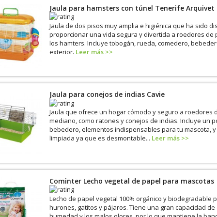
Jaula para hamsters con túnel Tenerife Arquivet
Jaula de dos pisos muy amplia e higiénica que ha sido d
proporcionar una vida segura y divertida a roedores 
los hamters. Incluye tobogán, rueda, comedero, bebeder
exterior.
Leer más >>
Jaula para conejos de indias Cavie
Jaula que ofrece un hogar cómodo y seguro a roedores
mediano, como ratones y conejos de indias. Incluye un 
bebedero, elementos indispensables para tu mascota, y
limpiada ya que es desmontable...
Leer más >>
Cominter Lecho vegetal de papel para mascotas
Lecho de papel vegetal 100% orgánico y biodegradable 
hurones, gatitos y pájaros. Tiene una gran capacidad de 
humedad y los malos olores, por lo que mantiene la bande