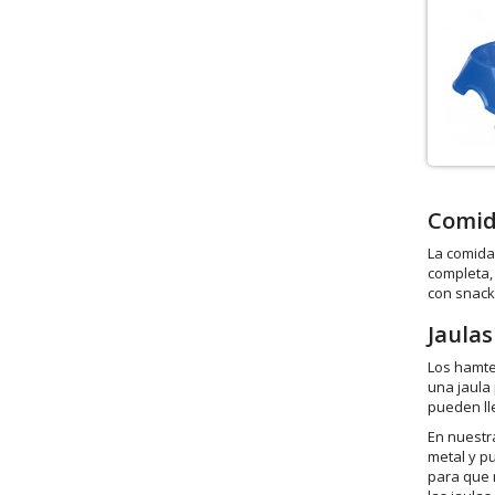
Comid
La comida
completa,
con snack
Jaulas
Los hamte
una jaula
pueden ll
En nuestr
metal y p
para que n