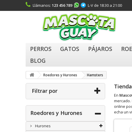
Llámanos:
123 456 789
L-V de 18:30 a 21:00
PERROS
GATOS
PÁJAROS
ROE
BLOG
Roedores y Hurones
Hamsters
Tienda
Filtrar por
En
Masco
mercado. 
online po
Roedores y Hurones
echa un v
Hurones