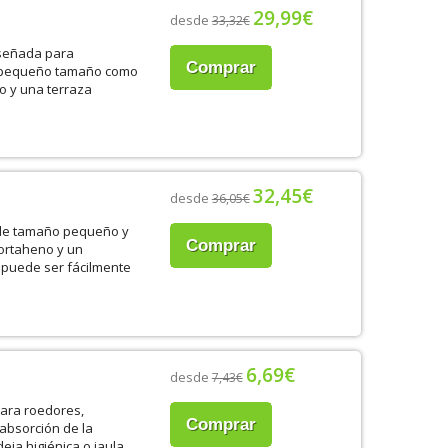
29,99€
desde
33,32€
iseñada para
Comprar
de pequeño tamaño como
o y una terraza
32,45€
desde
36,05€
 de tamaño pequeño y
Comprar
portaheno y un
 puede ser fácilmente
6,69€
desde
7,43€
para roedores,
Comprar
absorción de la
ja higiénica o jaula