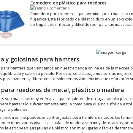
Comedero de plástico para roedores
1 comentario
Comedero para roedores que permite que tu mascota c
higiénica. Está fabricado de plástico duro en un solo color
de limpiar, desinfectar y difícil de roer para tus mascotas
a y golosinas para hamters
 para hamters que vendemos en nuestra tienda online es de la máxima ca
 equilibrada y sabrosa posible. Por esto, solo trabajamos con las mejor
s para hamters y diferentes complementos alimenticios que reforzarán su
 para roedores de metal, plástico o madera
rs son mascotas muy enérgicas que requieren de un lugar amplio para vi
 para hamters lo suficientemente amplia como para que no sufra de estrés
egar a pelearse.
a tienda online puedes encontrar jaulas para hamters de todos los tamaño
ueden tener varios pisos. Las jaulas de madera son muy decorativas, pe
o la estropeen. Las jaulas de plástico son muy ligeras y fáciles de transpo