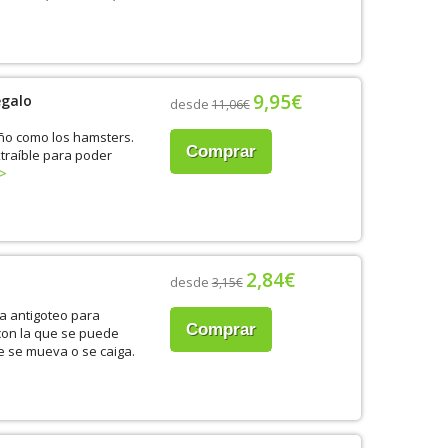
9,95€
egalo
desde
11,06€
ño como los hamsters.
Comprar
xtraíble para poder
>
2,84€
desde
3,15€
a antigoteo para
Comprar
con la que se puede
ue se mueva o se caiga.