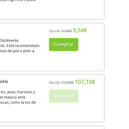
9,54€
desde
10,60€
 fácilmente
Comprar
rado. Está recomendado
mas de piel o pelo a
107,10€
itis
desde
119,00€
res, aves, hurones y
Comprar
ran mejora ante
sas, como la tos de