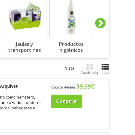
Jaulas y
Productos
Complemento
transportines
higiénicos
alimenticios
Vista:
Cuadrícula
Lista
39,99€
 Arquivet
desde
44,43€
año como hamsters,
Comprar
e uno o varios roedores
ederos, bebederos e