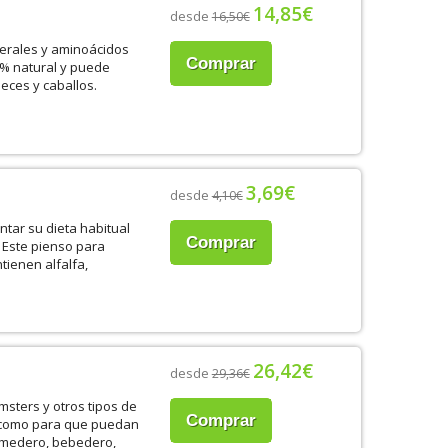
14,85€
desde
16,50€
nerales y aminoácidos
Comprar
0% natural y puede
peces y caballos.
3,69€
desde
4,10€
tar su dieta habitual
Comprar
 Este pienso para
tienen alfalfa,
26,42€
desde
29,36€
msters y otros tipos de
Comprar
 como para que puedan
comedero, bebedero,