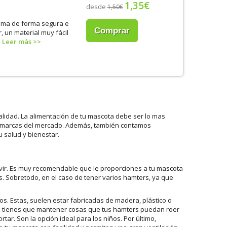
1,35€
desde
1,50€
oma de forma segura e
Comprar
, un material muy fácil
.
Leer más >>
lidad. La alimentación de tu mascota debe ser lo mas
es marcas del mercado. Además, también contamos
 salud y bienestar.
vir. Es muy recomendable que le proporciones a tu mascota
. Sobretodo, en el caso de tener varios hamters, ya que
s. Estas, suelen estar fabricadas de madera, plástico o
ro tienes que mantener cosas que tus hamters puedan roer
rtar. Son la opción ideal para los niños. Por último,