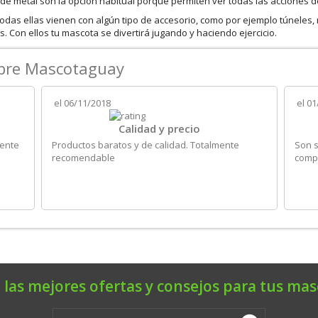
 de metal son la opción habitual porque permiten ver todas las acciones d
odas ellas vienen con algún tipo de accesorio, como por ejemplo túneles,
 Con ellos tu mascota se divertirá jugando y haciendo ejercicio.
obre Mascotaguay
el
06/11/2018
el
01
Calidad y precio
iente
Productos baratos y de calidad. Totalmente
Son s
recomendable
compr
 las mejores ofertas y consejos para tus mas