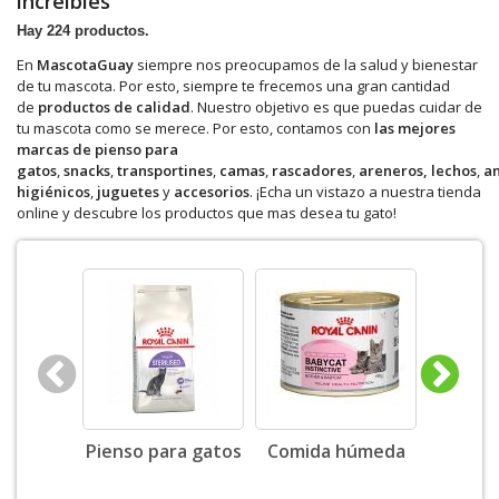
increíbles
Hay 224 productos.
En
MascotaGuay
siempre nos preocupamos de la salud y bienestar
de tu mascota. Por esto, siempre te frecemos una gran cantidad
de
productos de calidad
. Nuestro objetivo es que puedas cuidar de
tu mascota como se merece. Por esto, contamos con
las mejores
marcas de pienso para
gatos
,
snacks
,
transportines
,
camas
,
rascadores
,
areneros,
lechos
,
an
higiénicos
,
juguetes
y
accesorios
. ¡Echa un vistazo a nuestra tienda
online y descubre los productos que mas desea tu gato!
Pienso para gatos
Comida húmeda
Sn