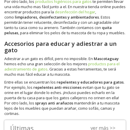
Por otro lado, los
productos higiénicos para gatos
te permiten llevar
una vida mucho mas fácil junto a el. En nuestra tienda online puedes
encontrar productos para la
desinfección del hogar
,
como
limpiadores, desinfectantes y ambientadores
. Estos
permitirán tener reluciente, desinfectada y con un agradable olor
tanto tu casa como su arenero. También contamos con
quita
pelusas
, para eliminar los pelos de tu mascota de tu ropa y muebles.
Accesorios para educar y adiestrar a un
gato
Adiestrar a un gato es difícil, pero no imposible. En
Mascotaguay
hemos echo una gran selección de los mejores
productos para el
adiestramiento de gatos
. Gracias a estas herramientas, te será
mucho mas fácil educar a tu mascota.
Entre ellas se encuentran los
repelentes y educadores para gatos
.
Por ejemplo, los
repelentes anti-micciones
evitan que tu gato se
orine en el lugar donde lo eches. ¡Incluso puedes echarlo en la
puerta de tu casa para que los gatos callejeros no orinen en ella!
Por otro lado, los
sprays anti arañazos
mantendrán a tu mascota
lejos de los muebles que puedan arañar, como sofás, camas y
cortinas.
Últimas
ver más >>