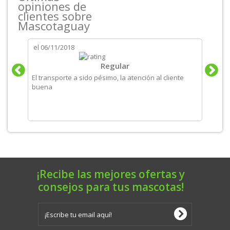
opiniones de
clientes sobre
Mascotaguay
el
06/11/2018
el
06/
tos
Regular
El transporte a sido pésimo, la atención al cliente
Produ
buena
recom
¡Recibe las mejores ofertas y
consejos para tus mascotas!