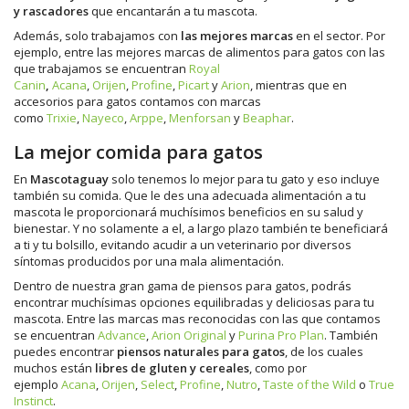
y rascadores
que encantarán a tu mascota.
Además, solo trabajamos con
las mejores marcas
en el sector. Por
ejemplo, entre las mejores marcas de alimentos para gatos con las
que trabajamos se encuentran
Royal
Canin
,
Acana
,
Orijen
,
Profine
,
Picart
y
Arion
,
mientras que en
accesorios para gatos contamos con marcas
como
Trixie
,
Nayeco
,
Arppe
,
Menforsan
y
Beaphar
.
La mejor comida para gatos
En
Mascotaguay
solo tenemos lo mejor para tu gato y eso incluye
también su comida. Que le des una adecuada alimentación a tu
mascota le proporcionará muchísimos beneficios en su salud y
bienestar. Y no solamente a el, a largo plazo también te beneficiará
a ti y tu bolsillo, evitando acudir a un veterinario por diversos
síntomas producidos por una mala alimentación.
Dentro de nuestra gran gama de piensos para gatos, podrás
encontrar muchísimas opciones equilibradas y deliciosas para tu
mascota. Entre las marcas mas reconocidas con las que contamos
se encuentran
Advance
,
Arion Original
y
Purina Pro Plan
. También
puedes encontrar
piensos naturales para gatos
, de los cuales
muchos están
libres de gluten y cereales
, como por
ejemplo
Acana
,
Orijen
,
Select
,
Profine
,
Nutro
,
Taste of the Wild
o
True
Instinct
.