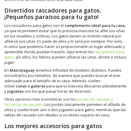
Divertidos rascadores para gatos.
¡Pequeños paraísos para tu gato!
Los rascadores para gatos son el
complemento ideal para tu casa
,
ya que te permiten evitar que tu preciosa mascota se afile sus uñas
en tus muebles y cortinas. Los gatos tienen un instinto natural por
afilarse sus uñas. Es parte de ellos y lo será por siempre. Por esto,
lo único que podemos hacer es proporcionarle un lugar adecuado y
apetecible donde puedan hacerlo. Aquí entran los
rascadores para
gatos
. ¡En ellos, los felinos pueden afilarse las uñas, dormir e incluso
jugar!
En
Mascotaguay
tenemos infinidad de modelos distintos. Puedes
encontrarlos por tamaños, de manera que puedes buscar el mas
adecuado para el tamaño de tu casa. Además, suelen
incluir
cunas o gateras
para que tu mascota descanse plácidamente
y
juguetes
con los que pasar horas de diversión.
Otras opciones mas económicas son los
postes de rascado y
las tablas de rascado
. Los postes únicamente permiten el afilado de
uñas y suelen traer uno o dos juguetes para gatos, mientras que las
tablas de rascado son ideales si no tienes espacio en casa.
Los mejores accesorios para gatos