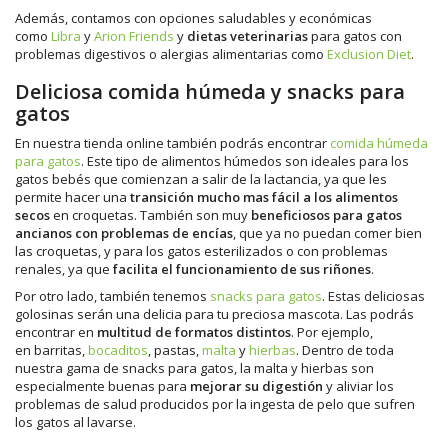
Además, contamos con opciones saludables y económicas
como
Libra
y
Arion Friends
y
dietas veterinarias
para gatos con
problemas digestivos o alergias alimentarias como
Exclusion Diet
.
Deliciosa comida húmeda y snacks para
gatos
En nuestra tienda online también podrás encontrar
comida húmeda
para gatos
. Este tipo de alimentos húmedos son ideales para los
gatos bebés que comienzan a salir de la lactancia, ya que les
permite hacer una
transición mucho mas fácil a los alimentos
secos
en croquetas. También son muy
beneficiosos para gatos
ancianos con problemas de encías
, que ya no puedan comer bien
las croquetas, y para los gatos esterilizados o con problemas
renales, ya que
facilita el funcionamiento de sus riñones
.
Por otro lado, también tenemos
snacks para gatos
. Estas deliciosas
golosinas serán una delicia para tu preciosa mascota. Las podrás
encontrar en
multitud de formatos distintos
. Por ejemplo,
en barritas,
bocaditos
, pastas,
malta
y
hierbas
. Dentro de toda
nuestra gama de snacks para gatos, la malta y hierbas son
especialmente buenas para
mejorar su digestión
y aliviar los
problemas de salud producidos por la ingesta de pelo que sufren
los gatos al lavarse.