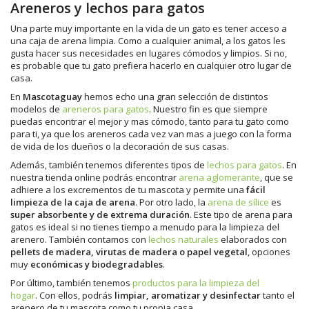
Areneros y lechos para gatos
Una parte muy importante en la vida de un gato es tener acceso a
una caja de arena limpia. Como a cualquier animal, a los gatos les
gusta hacer sus necesidades en lugares cómodos y limpios. Si no,
es probable que tu gato prefiera hacerlo en cualquier otro lugar de
casa.
En
Mascotaguay
hemos echo una gran selección de distintos
modelos de
areneros para gatos
. Nuestro fin es que siempre
puedas encontrar el mejor y mas cómodo, tanto para tu gato como
para ti, ya que los areneros cada vez van mas a juego con la forma
de vida de los dueños o la decoración de sus casas.
Además, también tenemos diferentes tipos de
lechos para gatos
. En
nuestra tienda online podrás encontrar
arena aglomerante
, que se
adhiere a los excrementos de tu mascota y permite una
fácil
limpieza de la caja de arena
. Por otro lado, la
arena de sílice
es
super absorbente y de extrema duración
. Este tipo de arena para
gatos es ideal si no tienes tiempo a menudo para la limpieza del
arenero. También contamos con
lechos naturales
elaborados con
pellets de madera, virutas de madera o papel vegetal
, opciones
muy
económicas y biodegradables
.
Por último, también tenemos
productos para la limpieza del
hogar
. Con ellos, podrás
limpiar, aromatizar y desinfectar
tanto el
arenero de tu mascota como tu propia casa.