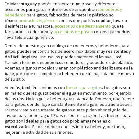
En
Mascotaguay
podrás encontrar numerosos y diferentes
accesorios para gatos. Entre ellos se encuentran
comederos y
bebederos
para gatos, fabricados de
metal o plástico no
tóxico
,
productos higiénicos
con los que podrás
cepillar, lavar o
desinfectar
a tu mascota,
accesorios de adiestramiento
que te
facilitarán su educación y
accesorios de paseo
con los que podrás
llevártelo a cualquier sitio.
Dentro de nuestro gran catálogo de comederos y bebederos para
gatos, puedes encontrarlos de acero inoxidable, muy
resistentes y
de fácil limpieza
. ¡Incluso los puedes meter en el lavavajillas!
También tenemos
económicos
comederos y bebederos de plástico.
Además, algunos modelos vienen con
plástico antideslizante en la
base
, para que el comedero o bebedero de tu mascota no se mueva
de su sitio.
Además, también contamos con
fuentes para gatos
. Los gatos son
animales que les gusta beber el
agua en movimiento
, por ejemplo
de los ríos. No les gusta beber agua estancada. Por esto, una fuente
para gatos, donde fluye constantemente el agua, les atrae a beber.
¿Nunca viste o escuchaste de gatos que te piden abrir el grifo del
lavabo para beber agua? Pues es por esta razón. Las fuentes para
gatos son
ideales para gatos con problemas renales o
esterilizados
. Esto se debe a que les incita a beber y, por tanto,
mejoran la actividad de sus riñones.