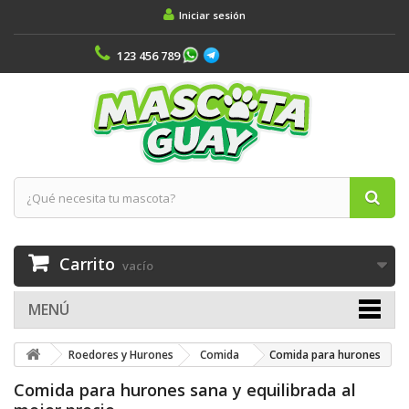
Iniciar sesión
123 456 789
Carrito
vacío
MENÚ
Roedores y Hurones
Comida
Comida para hurones
Comida para hurones sana y equilibrada al