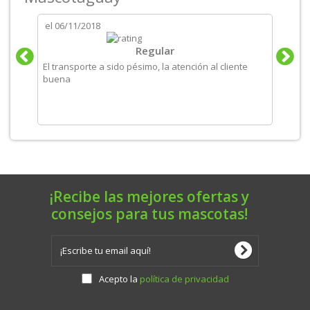
el
06/11/2018
el
06/
tos
Regular
El transporte a sido pésimo, la atención al cliente
Produ
buena
recom
¡Recibe las mejores ofertas y
consejos para tus mascotas!
Acepto la
política de privacidad