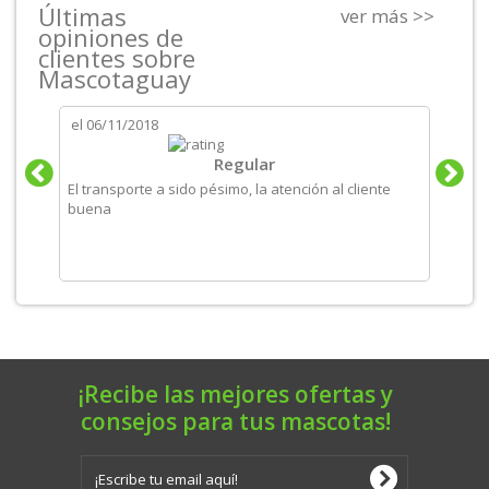
Últimas
ver más >>
opiniones de
clientes sobre
Mascotaguay
el
06/11/2018
el
06/
tos
Regular
El transporte a sido pésimo, la atención al cliente
Produ
buena
recom
¡Recibe las mejores ofertas y
consejos para tus mascotas!