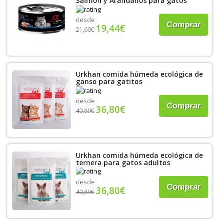
Salmón y Arándanos para gatos
desde
Comprar
19,44€
21,60€
Urkhan comida húmeda ecológica de
ganso para gatitos
desde
Comprar
36,80€
40,89€
Urkhan comida húmeda ecológica de
ternera para gatos adultos
desde
Comprar
36,80€
40,89€