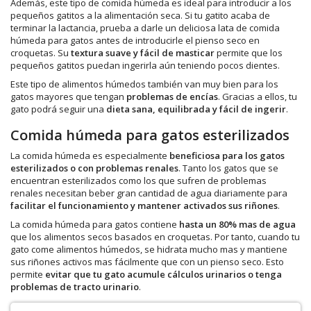
Además, este tipo de comida húmeda es ideal para introducir a los
pequeños gatitos a la alimentación seca. Si tu gatito acaba de
terminar la lactancia, prueba a darle un deliciosa lata de comida
húmeda para gatos antes de introducirle el pienso seco en
croquetas. Su
textura suave y fácil de masticar
permite que los
pequeños gatitos puedan ingerirla aún teniendo pocos dientes.
Este tipo de alimentos húmedos también van muy bien para los
gatos mayores que tengan
problemas de encías
. Gracias a ellos, tu
gato podrá seguir una
dieta sana, equilibrada y fácil de ingerir
.
Comida húmeda para gatos esterilizados
La comida húmeda es especialmente
beneficiosa para los gatos
esterilizados o con problemas renales
. Tanto los gatos que se
encuentran esterilizados como los que sufren de problemas
renales necesitan beber gran cantidad de agua diariamente para
facilitar el funcionamiento y mantener activados sus riñones
.
La comida húmeda para gatos contiene
hasta un 80% mas de agua
que los alimentos secos basados en croquetas. Por tanto, cuando tu
gato come alimentos húmedos, se hidrata mucho mas y mantiene
sus riñones activos mas fácilmente que con un pienso seco. Esto
permite
evitar que tu gato acumule cálculos urinarios o tenga
problemas de tracto urinario
.