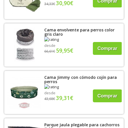
Comprar
30,90€
34,33€
Cama envolvente para perros color
gris claro
desde
Comprar
59,95€
66,61€
Cama Jimmy con cómodo cojín para
perros
desde
Comprar
39,31€
43,68€
Parque Jaula plegable para cachorros