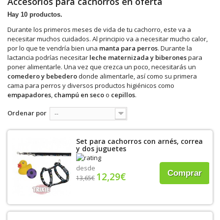
Accesorios para cachorros en oferta
Hay 10 productos.
Durante los primeros meses de vida de tu cachorro, este va a
necesitar muchos cuidados. Al principio va a necesitar mucho calor,
por lo que te vendría bien una
manta para perros
. Durante la
lactancia podrías necesitar
leche maternizada y biberones
para
poner alimentarle. Una vez que crezca un poco, necesitarás un
comedero y bebedero
donde alimentarle, así como su primera
cama para perros y diversos productos higiénicos como
empapadores
,
champú en seco
o
cepillos
.
Ordenar por
--
Set para cachorros con arnés, correa
y dos juguetes
desde
Comprar
12,29€
13,65€