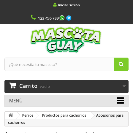
Iniciar sesión
123 456 789
Carrito
vacío
MENÚ
Perros
Productos para cachorros
Accesorios para
cachorros