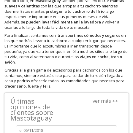
Por otro lado, en
Mascotaguay
también podrás encontrar
mantas
suaves y calentitas
con las que arropar a tu cachorro mientras
duerme. Estas mantas
protegen a tu cachorro del frío
, algo
especialmente importante en sus primeros meses de vida.
Además,
se pueden lavar fácilmente en la lavadora
y volver a
usarlas a lo largo de toda la vida de tu mascota.
Para finalizar, contamos con
transportines cómodos y seguros
en
los que podrás llevar a tu cachorro a cualquier lugar que necesites.
Es importante que lo acostumbres a ir en transportin desde
pequeño, ya que va a tener que ir en él a muchos sitios a lo largo de
su vida, como al veterinario o durante los
viajes en coche, tren o
avión
.
Gracias a la gran gama de accesorios para cachorros con los que
contamos, siempre estarás listo para cuidar de tu recién llegado a
casa y podrás ofrecerle todas las comodidades que necesita para
crecer sano, fuerte y feliz.
Últimas
ver más >>
opiniones de
clientes sobre
Mascotaguay
el
06/11/2018
el
06/