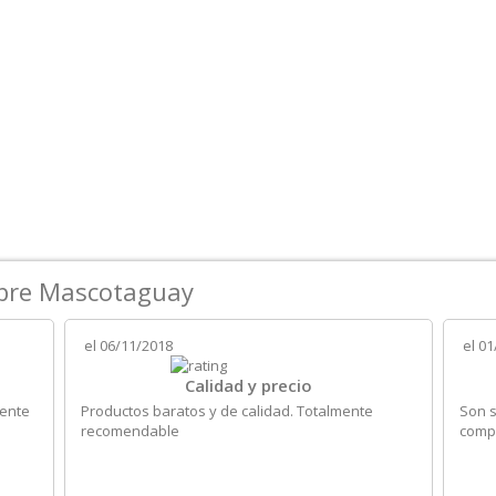
obre Mascotaguay
el
06/11/2018
el
01
Calidad y precio
iente
Productos baratos y de calidad. Totalmente
Son s
recomendable
compr