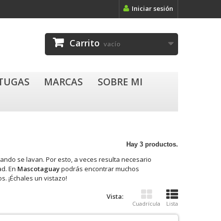
Iniciar sesión
Carrito
vacío
RTUGAS
MARCAS
SOBRE MI
Hay 3 productos.
ando se lavan. Por esto, a veces resulta necesario
ad. En
Mascotaguay
podrás encontrar muchos
s. ¡Échales un vistazo!
Vista:
Cuadrícula
Lista