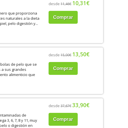
10,31€
desde
11,46€
omero que proporciona
Comprar
es naturales a la dieta
el, pelo digestión y...
13,50€
desde
15,00€
 bolas de pelo que se
Comprar
s a sus grandes
ento alimenticio que
33,90€
desde
37,67€
contaminadas de
Comprar
a 3, 6, 7, 8 y 11, muy
pelo o digestión en