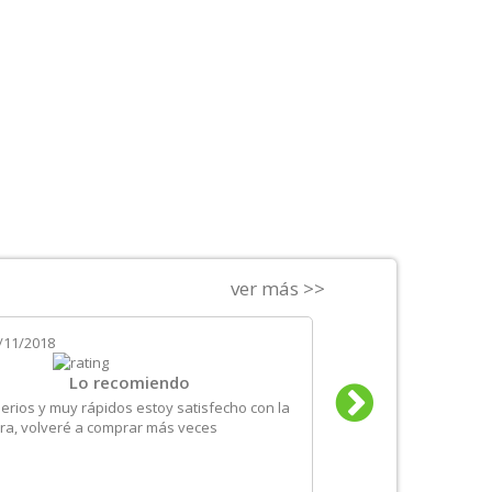
ver más >>
/11/2018
el
24/10/2018
Lo recomiendo
Un servi
erios y muy rápidos estoy satisfecho con la
Es la segunda vez que
a, volveré a comprar más veces
sido correcto: los plaz
información de product
comprar sin duda.