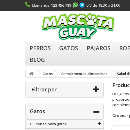
Llámanos:
123 456 789
L-V de 18:30 a 21:00
PERROS
GATOS
PÁJAROS
ROE
BLOG
Gatos
Complementos alimenticios
Salud d
Produc
Filtrar por
Los gatos
proporcio
complement
Gatos
Ordenar 
Pienso para gatos