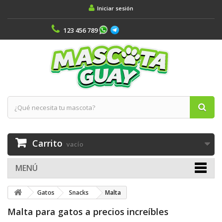
Iniciar sesión
123 456 789
Carrito
vacío
MENÚ
Gatos
Snacks
Malta
Malta para gatos a precios increíbles