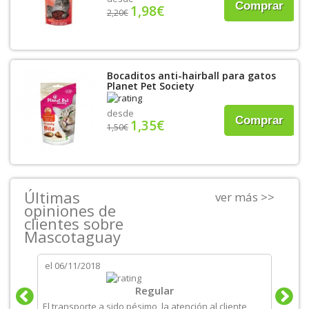
Comprar
1,98€
2,20€
Bocaditos anti-hairball para gatos
Planet Pet Society
desde
Comprar
1,35€
1,50€
Últimas
ver más >>
opiniones de
clientes sobre
Mascotaguay
el
06/11/2018
el
06/
tos
Regular
El transporte a sido pésimo, la atención al cliente
Produ