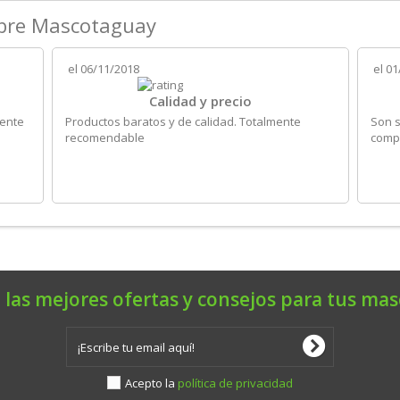
obre Mascotaguay
el
06/11/2018
el
01
Calidad y precio
iente
Productos baratos y de calidad. Totalmente
Son s
recomendable
compr
 las mejores ofertas y consejos para tus mas
Acepto la
política de privacidad