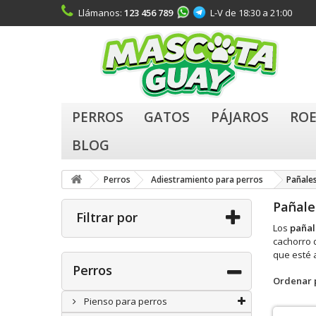
Llámanos:
123 456 789
L-V de 18:30 a 21:00
PERROS
GATOS
PÁJAROS
ROE
BLOG
Perros
Adiestramiento para perros
Pañale
Pañale
Filtrar por
Los
pañal
cachorro 
que esté 
Perros
Ordenar 
Pienso para perros