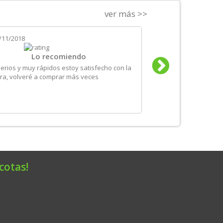
ver más >>
/11/2018
el
24/10/2018
Lo recomiendo
Un servi
erios y muy rápidos estoy satisfecho con la
Es la segunda vez que
a, volveré a comprar más veces
sido correcto: los plaz
información de product
comprar sin duda.
cotas!