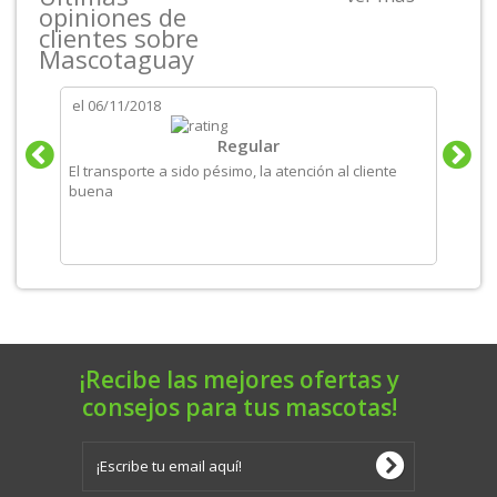
opiniones de
clientes sobre
Mascotaguay
el
06/11/2018
el
06/
tos
Regular
El transporte a sido pésimo, la atención al cliente
Produ
buena
recom
¡Recibe las mejores ofertas y
consejos para tus mascotas!