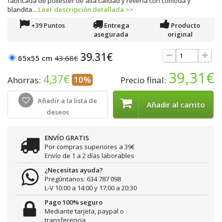
fabricada de poliéster de alta calidad y rellena con cómoda y
blandita...
Leer descripción detallada >>
+39 Puntos
Entrega
Producto
asegurada
original
39.31€
65x55 cm
43.68€
39,31€
4,37€
10%
Ahorras:
Precio final:
Añadir a la lista de
Añadir al carrito
deseos
ENVÍO GRATIS
Por compras superiores a 39€
Envío de 1 a 2 días laborables
¿Necesitas ayuda?
Pregúntanos: 634 787 098
L-V 10:00 a 14:00 y 17:00 a 20:30
Pago 100% seguro
Mediante tarjeta, paypal o
transferencia