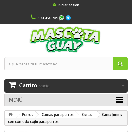
Iniciar sesión
123 456 789
Carrito
vacío
MENÚ
Perros
Camas para perros
Cunas
Cama Jimmy
con cómodo cojín para perros