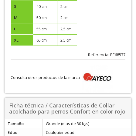
S
40 cm
2 cm
M
50 cm
2 cm
L
55 cm
2,5 cm
XL
65 cm
2,5 cm
Referencia:
PE68577
Consulta otros productos de la marca
Ficha técnica / Características de Collar
acolchado para perros Confort en color rojo
Tamaño
Grande (mas de 30 kgs)
Edad
Cualquier edad