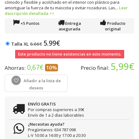
cómodo y flexible y acolchado en el interior con plástico para
amortiguar la fuerza de tu mascota y evitar rozaduras. Las...
Leer
descripción detallada >>
+5 Puntos
Entrega
Producto
asegurada
original
5.99€
Talla XL
6.66€
Este producto no tiene existencias en este momento.
5,99€
0,67€
10%
Ahorras:
Precio final:
Añadir a la lista de
deseos
ENVÍO GRATIS
Por compras superiores a 39€
Envío de 1 a 2 días laborables
¿Necesitas ayuda?
Pregúntanos: 634 787 098
L-V 10:00 a 14:00 y 17:00 a 20:30