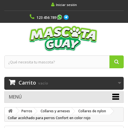
Iniciar sesión
123 456 789
Carrito
vacío
MENÚ
Perros
Collares y arneses
Collares de nylon
Collar acolchado para perros Confort en color rojo