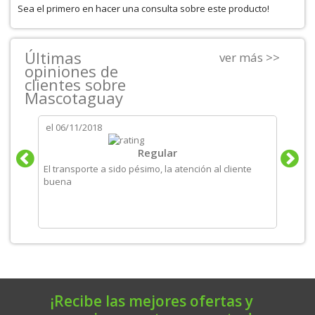
Sea el primero en hacer una consulta sobre este producto!
Últimas
ver más >>
opiniones de
clientes sobre
Mascotaguay
el
06/11/2018
el
06/
tos
Regular
El transporte a sido pésimo, la atención al cliente
Produ
buena
recom
¡Recibe las mejores ofertas y