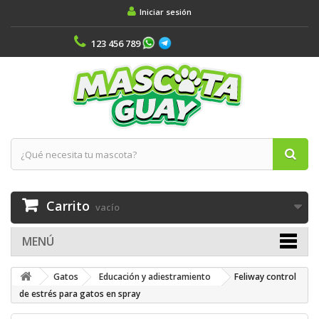
Iniciar sesión
123 456 789
Carrito
vacío
MENÚ
Gatos
Educación y adiestramiento
Feliway control
de estrés para gatos en spray