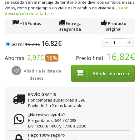
se excedan en el marcaje de territorio ante diversos cambios en sus
vidas, como por ejemplo un viaje o un cambio de vivienda....
Leer
descripción detallada >>
+16 Puntos
Entrega
Producto
asegurada
original
16.82€
60 ml
19.79€
16,82€
2,97€
15%
Ahorras:
Precio final:
Añadir a la lista de
Añadir al carrito
deseos
ENVÍO GRATIS
Por compras superiores a 39€
Envío de 1 a 2 días laborables
¿Necesitas ayuda?
Pregúntanos: 634 787 098
L-V 10:00 a 14:00 y 17:00 a 20:30
Pago 100% seguro