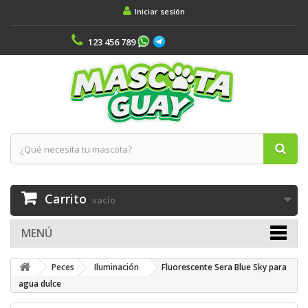
Iniciar sesión
123 456 789
Carrito
vacío
MENÚ
Peces
Iluminación
Fluorescente Sera Blue Sky para
agua dulce