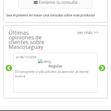
Envíanos tu consulta
Sea el primero en hacer una consulta sobre este producto!
Últimas
ver más >>
opiniones de
clientes sobre
Mascotaguay
el
06/11/2018
el
06/
tos
Regular
El transporte a sido pésimo, la atención al cliente
Produ
buena
recom