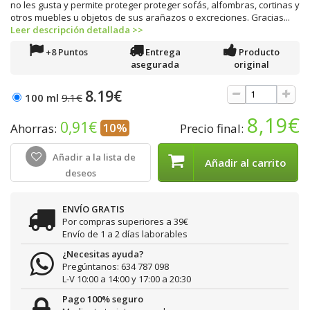
no les gusta y permite proteger proteger sofás, alfombras, cortinas y
otros muebles u objetos de sus arañazos o excreciones. Gracias...
Leer descripción detallada >>
+8 Puntos
Entrega
Producto
asegurada
original
8.19€
100 ml
9.1€
8,19€
0,91€
10%
Ahorras:
Precio final:
Añadir a la lista de
Añadir al carrito
deseos
ENVÍO GRATIS
Por compras superiores a 39€
Envío de 1 a 2 días laborables
¿Necesitas ayuda?
Pregúntanos: 634 787 098
L-V 10:00 a 14:00 y 17:00 a 20:30
Pago 100% seguro